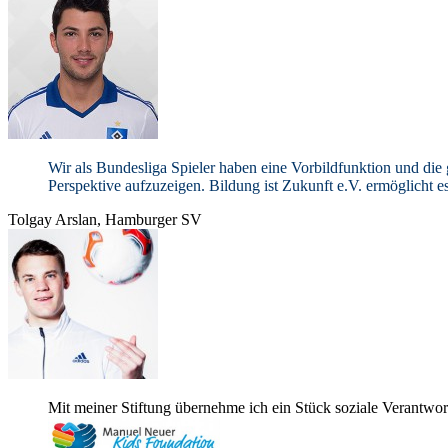
Wir als Bun­des­liga Spie­ler haben eine Vor­bild­funk­tion und di
Per­spek­tive auf­zu­zei­gen. Bil­dung ist Zukunft e.V. ermög­licht 
Tol­gay Ars­lan, Ham­bur­ger
SV
Mit mei­ner Stif­tung über­nehme ich ein Stück soziale Ver­ant­wor