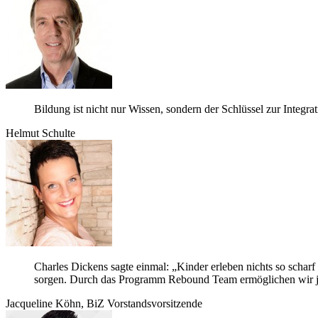
Bil­dung ist nicht nur Wis­sen, son­dern der Schlüs­sel zur Inte­gra­t
Hel­mut Schulte
Charles Dickens sagte ein­mal: „Kin­der erle­ben nichts so scharf 
sor­gen. Durch das Pro­gramm Rebound Team ermög­li­chen wir jun
Jac­que­line Köhn, BiZ Vorstandsvorsitzende