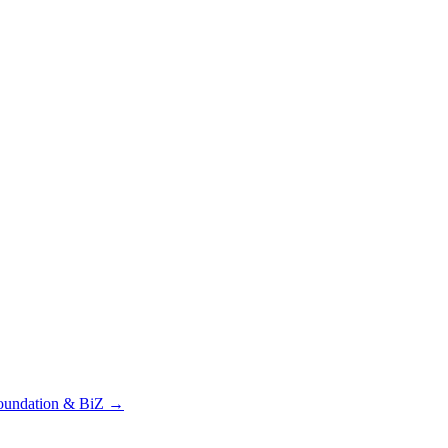
oundation & BiZ
→