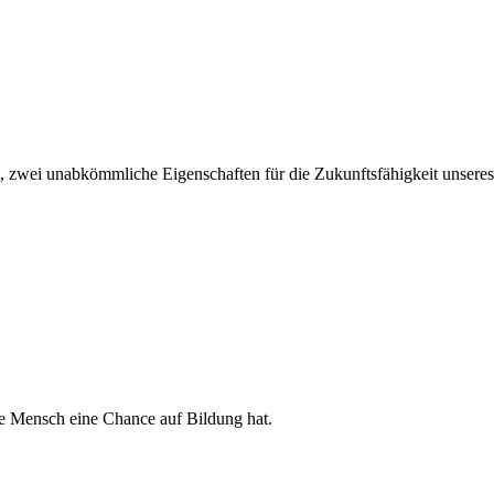
it, zwei unab­kömm­li­che Eigen­schaf­ten für die Zukunfts­fä­hig­keit unse­r
lne Mensch eine Chance auf Bil­dung hat.