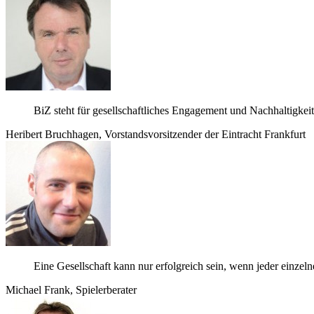
BiZ steht für gesell­schaft­li­ches Enga­ge­ment und Nach­hal­tig­ke
Heri­bert Bruch­ha­gen, Vor­stands­vor­sit­zen­der der Ein­tracht Frankfurt
Eine Gesell­schaft kann nur erfolg­reich sein, wenn jeder ein­ze
Michael Frank, Spielerberater