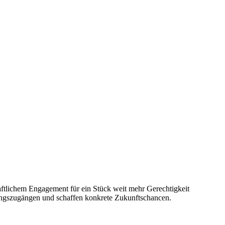
ft­li­chem Enga­ge­ment für ein Stück weit mehr Gerech­tig­keit
ngs­zu­gän­gen und schaf­fen kon­krete Zukunftschancen.