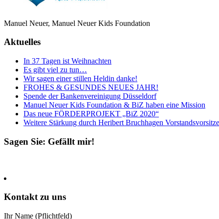
Manuel Neuer, Manuel Neuer Kids Foundation
Aktuelles
In 37 Tagen ist Weihnachten
Es gibt viel zu tun…
Wir sagen einer stillen Heldin danke!
FROHES
&
GESUNDES
NEUES
JAHR
!
Spende der Bankenvereinigung Düsseldorf
Manuel Neuer Kids Foundation & BiZ haben eine Mission
Das neue
FÖRDERPROJEKT
„BiZ 2020“
Weitere Stärkung durch Heribert Bruchhagen Vorstandsvorsitzen
Sagen Sie: Gefällt mir!
Kontakt zu uns
Ihr Name (Pflicht­feld)