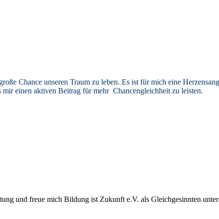
e große Chance unse­ren Traum zu leben. Es ist für mich eine Her­zens­an­ge
es mir einen akti­ven Bei­trag für mehr Chan­cen­gleich­heit zu leisten.
­tung und freue mich Bil­dung ist Zukunft e.V. als Gleich­ge­sinn­ten unte