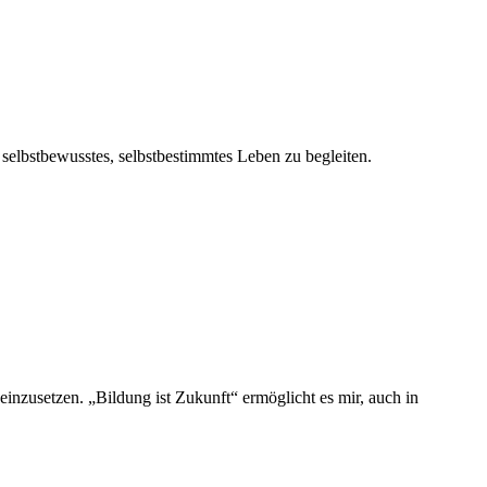
lbst­be­wuss­tes, selbst­be­stimm­tes Leben zu begleiten.
in­zu­set­zen. „Bil­dung ist Zukunft“ ermög­licht es mir, auch in