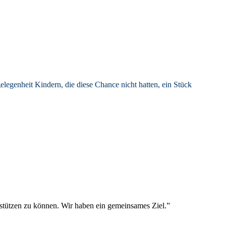
­le­gen­heit Kin­dern, die diese Chance nicht hat­ten, ein Stück
r­stüt­zen zu kön­nen. Wir haben ein gemein­sa­mes Ziel.”