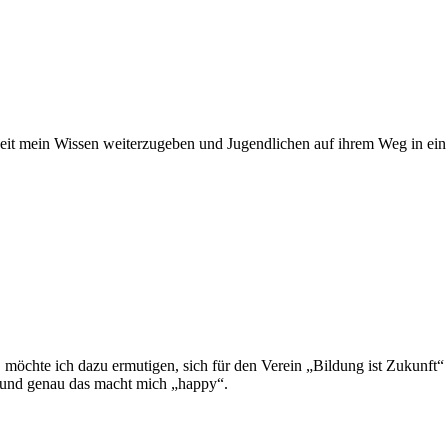
 mein Wis­sen wei­ter­zu­ge­ben und Jugend­li­chen auf ihrem Weg in ein se
möchte ich dazu ermu­ti­gen, sich für den Ver­ein „Bil­dung ist Zukunft“ e
ten und genau das macht mich „happy“.