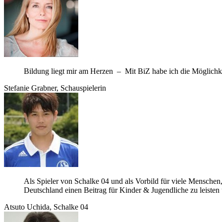
Bil­dung liegt mir am Her­zen – Mit BiZ habe ich die Mög­lich­keit
Ste­fa­nie Grab­ner, Schauspielerin
Als Spie­ler von Schalke 04 und als Vor­bild für viele Men­schen, 
Deutsch­land einen Bei­trag für Kin­der & Jugend­li­che zu leis­
Atsuto Uchida, Schalke 04