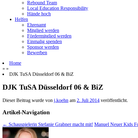
Rebound Team
Local Education Responsibility
Hände hoch
Helfen
Ehrenamt
Mitglied werden
Fördermitglied werden
Einmalig spenden
Sponsor werden
Bewerben
Home
» »
DJK
TuSA Düsseldorf 06 & BiZ
DJK
TuSA Düsseldorf 06 & BiZ
Dieser Beitrag wurde
von
j.koehn
am
2. Juli 2014
veröffentlicht.
Artikel-Navigation
←
Schauspielerin Stefanie Grabner macht mit!
Manuel Neuer Kids F