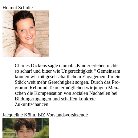
Hel­mut Schulte
Charles Dickens sagte ein­mal: „Kin­der erle­ben nichts
so scharf und bit­ter wie Unge­rech­tig­keit.“ Gemein­sam
kön­nen wir mit gesell­schaft­li­chem Enga­ge­ment für ein
Stück weit mehr Gerech­tig­keit sor­gen. Durch das Pro­
gramm Rebound Team ermög­li­chen wir jun­gen Men­
schen die Kom­pen­sa­tion von sozia­len Nach­tei­len bei
Bil­dungs­zu­gän­gen und schaf­fen kon­krete
Zukunftschancen.
Jac­que­line Köhn, BiZ Vorstandsvorsitzende