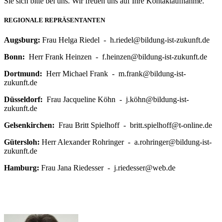
Sie sich bitte bei uns. Wir freuen uns auf Ihre Kontaktaufnahme.
REGIONALE
REPRÄSENTANTEN
Augs­burg:
Frau Helga Rie­del - h.riedel@
bildung-ist-zukunft.de
Bonn:
Herr Frank Hein­zen - f.heinzen@
bildung-ist-zukunft.de
Dort­mund:
Herr Michael Frank - m.frank@
bildung-ist-
zukunft.de
Düs­sel­dorf:
Frau Jac­que­line Köhn - j.köhn@
bildung-ist-
zukunft.de
Gel­sen­kir­chen:
Frau Britt Spiel­hoff - britt.spielhoff@
t-online.de
Güters­loh:
Herr Alex­an­der Rohrin­ger - a.rohringer@
bildung-ist-
zukunft.de
Ham­burg:
Frau Jana Rie­des­ser - j.riedesser@
web.de