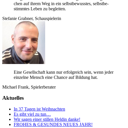
chen auf ihrem Weg in ein selbst­be­wuss­tes, selbst­be­
stimm­tes Leben zu begleiten.
Ste­fa­nie Grab­ner, Schauspielerin
Eine Gesell­schaft kann nur erfolg­reich sein, wenn jeder
ein­zelne Mensch eine Chance auf Bil­dung hat.
Michael Frank, Spielerberater
Aktuelles
In 37 Tagen ist Weihnachten
Es gibt viel zu tun…
Wir sagen einer stillen Heldin danke!
FROHES
&
GESUNDES
NEUES
JAHR
!