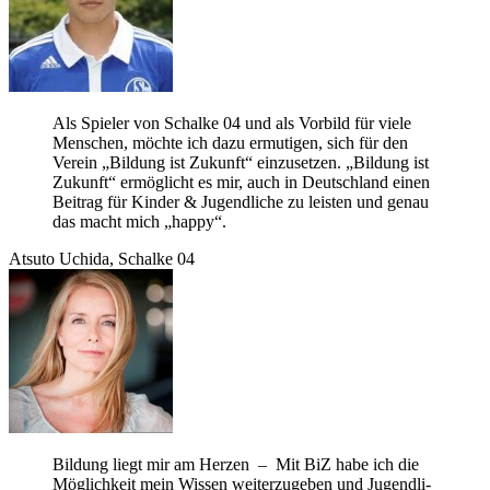
Als Spie­ler von Schalke 04 und als Vor­bild für viele
Men­schen, möchte ich dazu ermu­ti­gen, sich für den
Ver­ein „Bil­dung ist Zukunft“ ein­zu­set­zen. „Bil­dung ist
Zukunft“ ermög­licht es mir, auch in Deutsch­land einen
Bei­trag für Kin­der & Jugend­li­che zu leis­ten und genau
das macht mich „happy“.
Atsuto Uchida, Schalke 04
Bil­dung liegt mir am Her­zen – Mit BiZ habe ich die
Mög­lich­keit mein Wis­sen wei­ter­zu­ge­ben und Jugend­li­