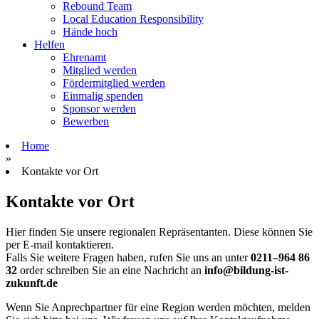
Rebound Team
Local Education Responsibility
Hände hoch
Helfen
Ehrenamt
Mitglied werden
Fördermitglied werden
Einmalig spenden
Sponsor werden
Bewerben
Home
»
Kontakte vor Ort
Kontakte vor Ort
Hier fin­den Sie unsere regio­na­len Reprä­sen­tan­ten. Diese kön­nen Sie
per E-mail kon­tak­tie­ren.
Falls Sie wei­tere Fra­gen haben, rufen Sie uns an unter
0211–964 86
32
order schrei­ben Sie an eine Nach­richt an
info@
bildung-ist-
zukunft.de
Wenn Sie Anprech­part­ner für eine Region wer­den möch­ten, mel­den