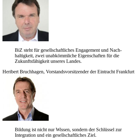
BiZ steht für gesell­schaft­li­ches Enga­ge­ment und Nach­
hal­tig­keit, zwei unab­kömm­li­che Eigen­schaf­ten für die
Zukunfts­fä­hig­keit unse­res Landes.
Heri­bert Bruch­ha­gen, Vor­stands­vor­sit­zen­der der Ein­tracht Frankfurt
Bil­dung ist nicht nur Wis­sen, son­dern der Schlüs­sel zur
Inte­gra­tion und ein gesell­schaft­li­ches Ziel.