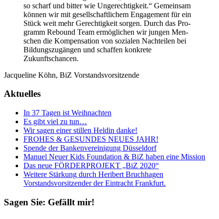
so scharf und bit­ter wie Unge­rech­tig­keit.“ Gemein­sam
kön­nen wir mit gesell­schaft­li­chem Enga­ge­ment für ein
Stück weit mehr Gerech­tig­keit sor­gen. Durch das Pro­
gramm Rebound Team ermög­li­chen wir jun­gen Men­
schen die Kom­pen­sa­tion von sozia­len Nach­tei­len bei
Bil­dungs­zu­gän­gen und schaf­fen kon­krete
Zukunftschancen.
Jac­que­line Köhn, BiZ Vorstandsvorsitzende
Aktuelles
In 37 Tagen ist Weihnachten
Es gibt viel zu tun…
Wir sagen einer stillen Heldin danke!
FROHES
&
GESUNDES
NEUES
JAHR
!
Spende der Bankenvereinigung Düsseldorf
Manuel Neuer Kids Foundation & BiZ haben eine Mission
Das neue
FÖRDERPROJEKT
„BiZ 2020“
Weitere Stärkung durch Heribert Bruchhagen
Vorstandsvorsitzender der Eintracht Frankfurt.
Sagen Sie: Gefällt mir!