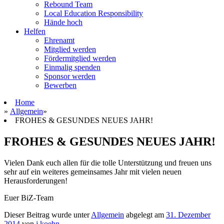
Rebound Team
Local Education Responsibility
Hände hoch
Helfen
Ehrenamt
Mitglied werden
Fördermitglied werden
Einmalig spenden
Sponsor werden
Bewerben
Home
»
Allgemein
»
FROHES
&
GESUNDES
NEUES
JAHR
!
FROHES
&
GESUNDES
NEUES
JAHR
!
Vie­len Dank euch allen für die tolle Unter­stüt­zung und freuen uns
sehr auf ein wei­te­res gemein­sa­mes Jahr mit vie­len neuen
Herausforderungen!
Euer BiZ-Team
Dieser Beitrag wurde unter
Allgemein
abgelegt am
31. Dezember
2014
von
j.koehn
.