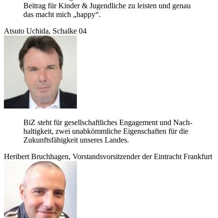
Bei­trag für Kin­der & Jugend­li­che zu leis­ten und genau
das macht mich „happy“.
Atsuto Uchida, Schalke 04
BiZ steht für gesell­schaft­li­ches Enga­ge­ment und Nach­
hal­tig­keit, zwei unab­kömm­li­che Eigen­schaf­ten für die
Zukunfts­fä­hig­keit unse­res Landes.
Heri­bert Bruch­ha­gen, Vor­stands­vor­sit­zen­der der Ein­tracht Frankfurt