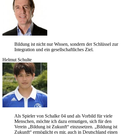
Bil­dung ist nicht nur Wis­sen, son­dern der Schlüs­sel zur
Inte­gra­tion und ein gesell­schaft­li­ches Ziel.
Hel­mut Schulte
Als Spie­ler von Schalke 04 und als Vor­bild für viele
Men­schen, möchte ich dazu ermu­ti­gen, sich für den
Ver­ein „Bil­dung ist Zukunft“ ein­zu­set­zen. „Bil­dung ist
Zukunft“ ermög­licht es mir, auch in Deutsch­land einen