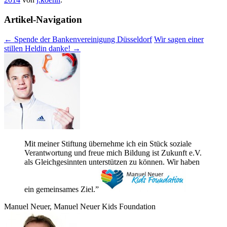
Artikel-Navigation
←
Spende der Bankenvereinigung Düsseldorf
Wir sagen einer
stillen Heldin danke!
→
Mit mei­ner Stif­tung über­nehme ich ein Stück soziale
Ver­ant­wor­tung und freue mich Bil­dung ist Zukunft e.V.
als Gleich­ge­sinn­ten unter­stüt­zen zu kön­nen. Wir haben
ein gemein­sa­mes Ziel.”
Manuel Neuer, Manuel Neuer Kids Foundation