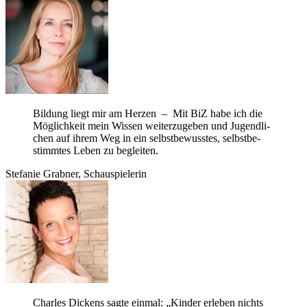
Bil­dung liegt mir am Her­zen – Mit BiZ habe ich die
Mög­lich­keit mein Wis­sen wei­ter­zu­ge­ben und Jugend­li­
chen auf ihrem Weg in ein selbst­be­wuss­tes, selbst­be­
stimm­tes Leben zu begleiten.
Ste­fa­nie Grab­ner, Schauspielerin
Charles Dickens sagte ein­mal: „Kin­der erle­ben nichts