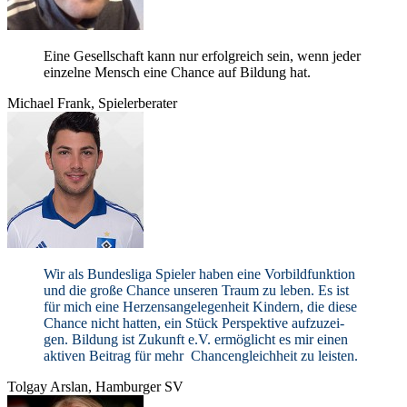
Eine Gesell­schaft kann nur erfolg­reich sein, wenn jeder
ein­zelne Mensch eine Chance auf Bil­dung hat.
Michael Frank, Spielerberater
Wir als Bun­des­liga Spie­ler haben eine Vor­bild­funk­tion
und die große Chance unse­ren Traum zu leben. Es ist
für mich eine Her­zens­an­ge­le­gen­heit Kin­dern, die diese
Chance nicht hat­ten, ein Stück Per­spek­tive auf­zu­zei­
gen. Bil­dung ist Zukunft e.V. ermög­licht es mir einen
akti­ven Bei­trag für mehr Chan­cen­gleich­heit zu leisten.
Tol­gay Ars­lan, Ham­bur­ger
SV