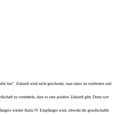
afür tun“. Zukunft wird nicht geschenkt, man muss sie erar­bei­ten und
ll­schaft zu ver­mit­teln, dass es eine posi­tive Zukunft gibt. Denn wer
än­gers wie­der Hartz
IV
Emp­fän­ger wird, obwohl die gesell­schaft­li­