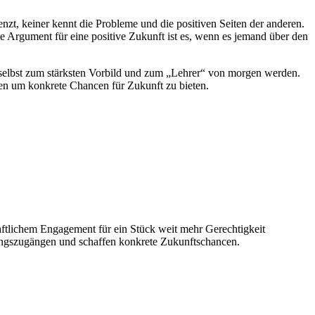
enzt, kei­ner kennt die Pro­bleme und die posi­ti­ven Sei­ten der ande­ren.
kste Argu­ment für eine posi­tive Zukunft ist es, wenn es jemand über den
n, selbst zum stärks­ten Vor­bild und zum „Leh­rer“ von mor­gen wer­den.
t­zen um kon­krete Chan­cen für Zukunft zu bieten.
ft­li­chem Enga­ge­ment für ein Stück weit mehr Gerech­tig­keit
ngs­zu­gän­gen und schaf­fen kon­krete Zukunftschancen.