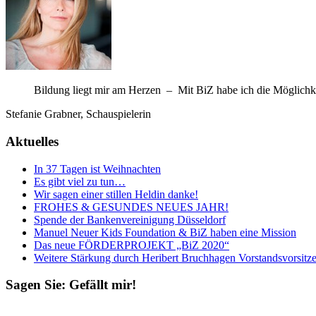
Bil­dung liegt mir am Her­zen – Mit BiZ habe ich die Mög­lich­keit
Ste­fa­nie Grab­ner, Schauspielerin
Aktuelles
In 37 Tagen ist Weihnachten
Es gibt viel zu tun…
Wir sagen einer stillen Heldin danke!
FROHES
&
GESUNDES
NEUES
JAHR
!
Spende der Bankenvereinigung Düsseldorf
Manuel Neuer Kids Foundation & BiZ haben eine Mission
Das neue
FÖRDERPROJEKT
„BiZ 2020“
Weitere Stärkung durch Heribert Bruchhagen Vorstandsvorsitzen
Sagen Sie: Gefällt mir!