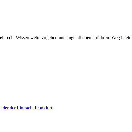
 mein Wis­sen wei­ter­zu­ge­ben und Jugend­li­chen auf ihrem Weg in ein se
der der Eintracht Frankfurt.