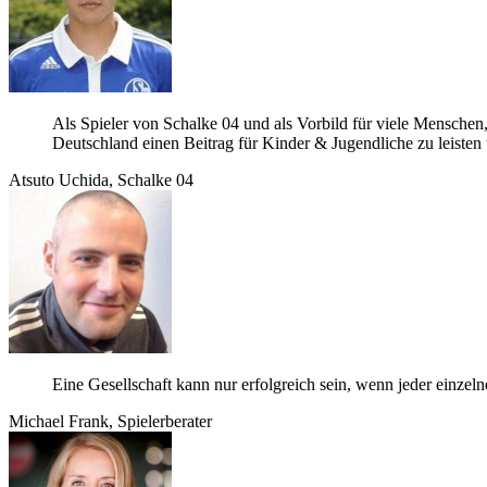
Als Spie­ler von Schalke 04 und als Vor­bild für viele Men­schen, 
Deutsch­land einen Bei­trag für Kin­der & Jugend­li­che zu leis­
Atsuto Uchida, Schalke 04
Eine Gesell­schaft kann nur erfolg­reich sein, wenn jeder ein­ze
Michael Frank, Spielerberater