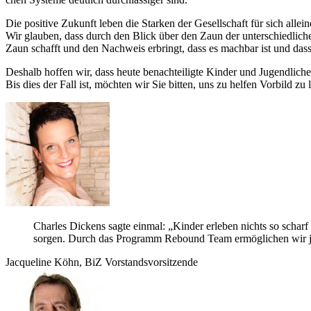
Die posi­tive Zukunft leben die Star­ken der Gesell­schaft für sich alleine
Wir glau­ben, dass durch den Blick über den Zaun der unter­schied­li­che
Zaun schafft und den Nach­weis erbringt, dass es mach­bar ist und dass
Des­halb hof­fen wir, dass heute benach­tei­ligte Kin­der und Jugend­li­c
Bis dies der Fall ist, möch­ten wir Sie bit­ten, uns zu hel­fen Vor­bild 
Charles Dickens sagte ein­mal: „Kin­der erle­ben nichts so scharf 
sor­gen. Durch das Pro­gramm Rebound Team ermög­li­chen wir jun
Jac­que­line Köhn, BiZ Vorstandsvorsitzende