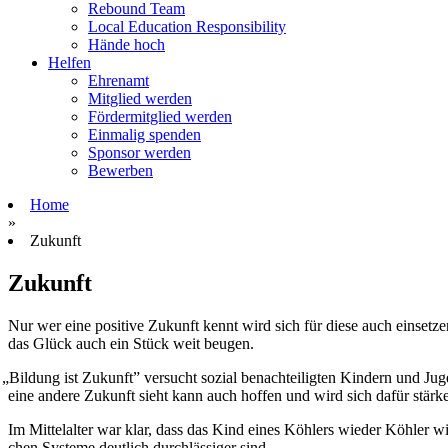
Rebound Team
Local Education Responsibility
Hände hoch
Helfen
Ehrenamt
Mitglied werden
Fördermitglied werden
Einmalig spenden
Sponsor werden
Bewerben
Home
»
Zukunft
Zukunft
Nur wer eine posi­tive Zukunft kennt wird sich für diese auch ein­set­
das Glück auch ein Stück weit beugen.
„
Bil­dung ist Zukunft” ver­sucht sozial benach­tei­lig­ten Kin­dern und Ju
eine andere Zukunft sieht kann auch hof­fen und wird sich dafür stär­ke
Im Mit­tel­al­ter war klar, dass das Kind eines Köh­lers wie­der Köh­ler 
chen Sys­teme deut­lich durch­läs­si­ger sind.