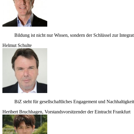
Bil­dung ist nicht nur Wis­sen, son­dern der Schlüs­sel zur Inte­gra­t
Hel­mut Schulte
BiZ steht für gesell­schaft­li­ches Enga­ge­ment und Nach­hal­tig­ke
Heri­bert Bruch­ha­gen, Vor­stands­vor­sit­zen­der der Ein­tracht Frankfurt