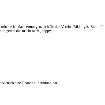
möchte ich dazu ermu­ti­gen, sich für den Ver­ein „Bil­dung ist Zukunft“ e
ten und genau das macht mich „happy“.
lne Mensch eine Chance auf Bil­dung hat.