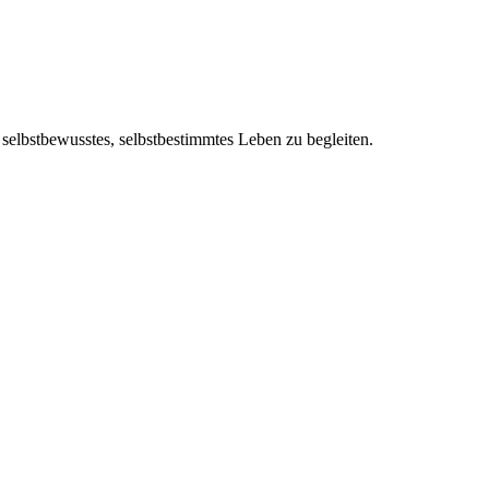
lbst­be­wuss­tes, selbst­be­stimm­tes Leben zu begleiten.