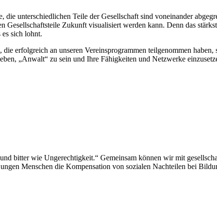
, die unter­schied­li­chen Teile der Gesell­schaft sind von­ein­an­der abge­gr
n Gesell­schafts­teile Zukunft visua­li­siert wer­den kann. Denn das stär
 es sich lohnt.
he, die erfolg­reich an unse­ren Ver­eins­pro­gram­men teil­ge­nom­men habe
zu leben, „Anwalt“ zu sein und Ihre Fähig­kei­ten und Netz­werke ein­zu­se
und bit­ter wie Unge­rech­tig­keit.“ Gemein­sam kön­nen wir mit gesell­scha
­gen Men­schen die Kom­pen­sa­tion von sozia­len Nach­tei­len bei Bil­du