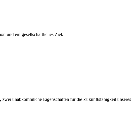
ion und ein gesell­schaft­li­ches Ziel.
it, zwei unab­kömm­li­che Eigen­schaf­ten für die Zukunfts­fä­hig­keit unse­r