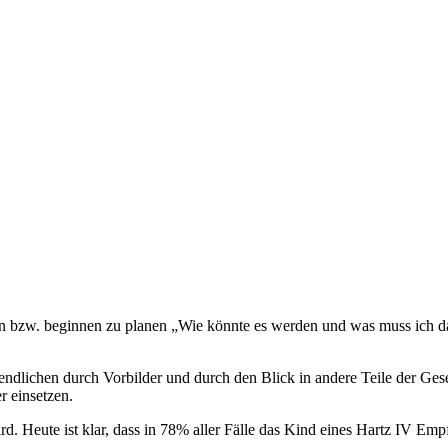
zen bzw. begin­nen zu pla­nen „Wie könnte es wer­den und was muss ich d
gend­li­chen durch Vor­bil­der und durch den Blick in andere Teile der Gese
r einsetzen.
wird. Heute ist klar, dass in 78% aller Fälle das Kind eines Hartz
IV
Emp­f