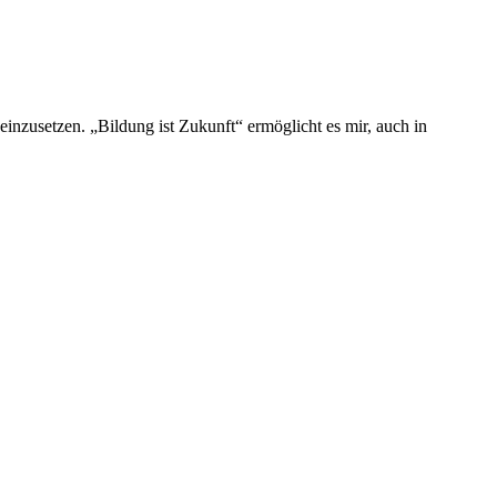
in­zu­set­zen. „Bil­dung ist Zukunft“ ermög­licht es mir, auch in