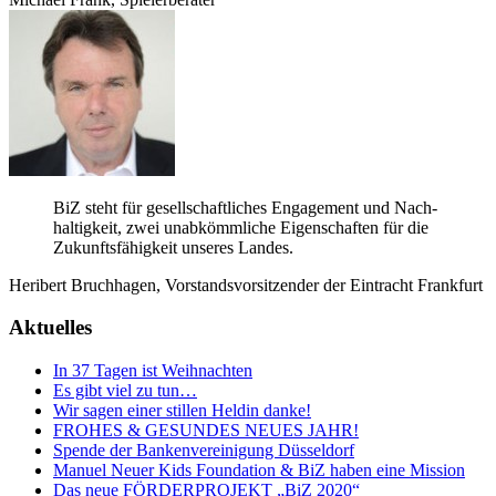
BiZ steht für gesell­schaft­li­ches Enga­ge­ment und Nach­
hal­tig­keit, zwei unab­kömm­li­che Eigen­schaf­ten für die
Zukunfts­fä­hig­keit unse­res Landes.
Heri­bert Bruch­ha­gen, Vor­stands­vor­sit­zen­der der Ein­tracht Frankfurt
Aktuelles
In 37 Tagen ist Weihnachten
Es gibt viel zu tun…
Wir sagen einer stillen Heldin danke!
FROHES
&
GESUNDES
NEUES
JAHR
!
Spende der Bankenvereinigung Düsseldorf
Manuel Neuer Kids Foundation & BiZ haben eine Mission
Das neue
FÖRDERPROJEKT
„BiZ 2020“