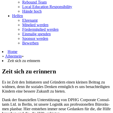
Rebound Team
Local Education Responsibility
Hände hoch
Helfen
Ehrenamt
Mitglied werden
Fördermitglied werden
Einmalig spenden
Sponsor werden
Bewerben
Home
»
Allgemein
»
Zeit sich zu erinnern
Zeit sich zu erinnern
Es ist Zeit den Initia­to­ren und Grün­dern einen klei­nen Bei­trag zu
wid­men, denn ihr sozia­les Den­ken ermög­lich es uns benach­tei­lig­ten
Kin­dern eine bes­sere Zukunft zu bieten.
Dank der finan­zi­el­len Unter­stüt­zung von
DPHG
Cor­po­rate Con­sul­
tants Ltd. in Ber­lin, ist unsere Logis­tik aus pro­fes­sio­nel­len Büro­räu­
men plan­bar. Hier ent­ste­hen immer neue Gedan­ken für die, die Hilfe