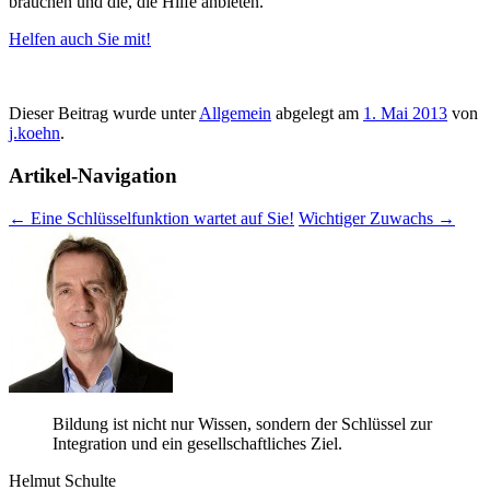
brau­chen und die, die Hilfe anbieten.
Hel­fen auch Sie mit!
Dieser Beitrag wurde unter
Allgemein
abgelegt am
1. Mai 2013
von
j.koehn
.
Artikel-Navigation
←
Eine Schlüsselfunktion wartet auf Sie!
Wichtiger Zuwachs
→
Bil­dung ist nicht nur Wis­sen, son­dern der Schlüs­sel zur
Inte­gra­tion und ein gesell­schaft­li­ches Ziel.
Hel­mut Schulte