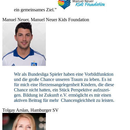
ein gemein­sa­mes Ziel.”
Manuel Neuer, Manuel Neuer Kids Foundation
Wir als Bun­des­liga Spie­ler haben eine Vor­bild­funk­tion
und die große Chance unse­ren Traum zu leben. Es ist
für mich eine Her­zens­an­ge­le­gen­heit Kin­dern, die diese
Chance nicht hat­ten, ein Stück Per­spek­tive auf­zu­zei­
gen. Bil­dung ist Zukunft e.V. ermög­licht es mir einen
akti­ven Bei­trag für mehr Chan­cen­gleich­heit zu leisten.
Tol­gay Ars­lan, Ham­bur­ger
SV