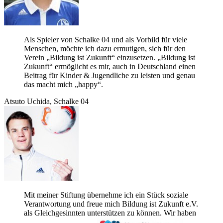
Als Spie­ler von Schalke 04 und als Vor­bild für viele
Men­schen, möchte ich dazu ermu­ti­gen, sich für den
Ver­ein „Bil­dung ist Zukunft“ ein­zu­set­zen. „Bil­dung ist
Zukunft“ ermög­licht es mir, auch in Deutsch­land einen
Bei­trag für Kin­der & Jugend­li­che zu leis­ten und genau
das macht mich „happy“.
Atsuto Uchida, Schalke 04
Mit mei­ner Stif­tung über­nehme ich ein Stück soziale
Ver­ant­wor­tung und freue mich Bil­dung ist Zukunft e.V.
als Gleich­ge­sinn­ten unter­stüt­zen zu kön­nen. Wir haben