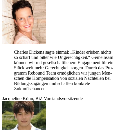
Charles Dickens sagte ein­mal: „Kin­der erle­ben nichts
so scharf und bit­ter wie Unge­rech­tig­keit.“ Gemein­sam
kön­nen wir mit gesell­schaft­li­chem Enga­ge­ment für ein
Stück weit mehr Gerech­tig­keit sor­gen. Durch das Pro­
gramm Rebound Team ermög­li­chen wir jun­gen Men­
schen die Kom­pen­sa­tion von sozia­len Nach­tei­len bei
Bil­dungs­zu­gän­gen und schaf­fen kon­krete
Zukunftschancen.
Jac­que­line Köhn, BiZ Vorstandsvorsitzende