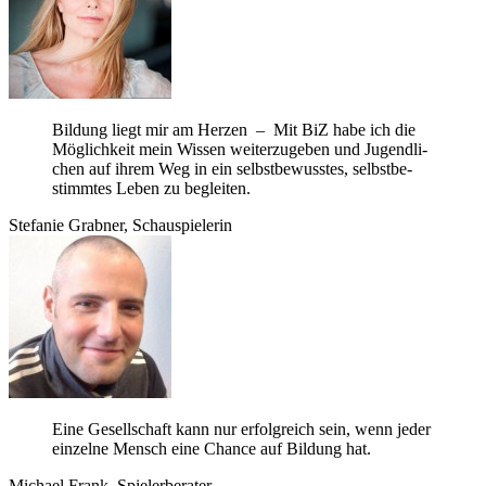
Bil­dung liegt mir am Her­zen – Mit BiZ habe ich die
Mög­lich­keit mein Wis­sen wei­ter­zu­ge­ben und Jugend­li­
chen auf ihrem Weg in ein selbst­be­wuss­tes, selbst­be­
stimm­tes Leben zu begleiten.
Ste­fa­nie Grab­ner, Schauspielerin
Eine Gesell­schaft kann nur erfolg­reich sein, wenn jeder
ein­zelne Mensch eine Chance auf Bil­dung hat.
Michael Frank, Spielerberater