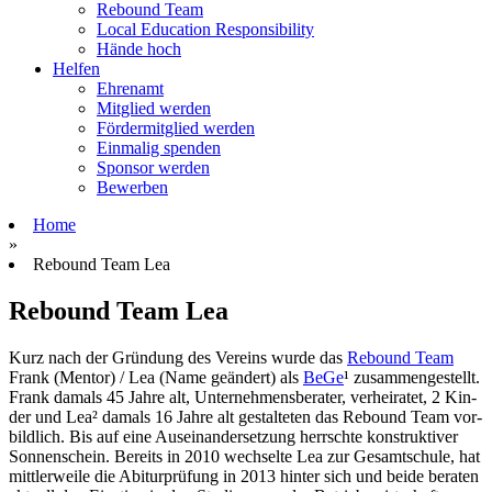
Rebound Team
Local Education Responsibility
Hände hoch
Helfen
Ehrenamt
Mitglied werden
Fördermitglied werden
Einmalig spenden
Sponsor werden
Bewerben
Home
»
Re­bound Team Lea
Re­bound Team Lea
Kurz nach der Grün­dung des Ver­eins wurde das
Re­bound Team
Frank (Men­tor) / Lea (Name ge­ändert) als
BeGe
¹ zu­sam­men­ge­stellt.
Frank damals 45 Jahre alt, Un­ter­neh­mens­be­rater, ver­hei­ratet, 2 Kin­
der und Lea² damals 16 Jahre alt ge­stal­teten das Re­bound Team vor­
bildlich. Bis auf eine Aus­ein­an­der­setzung herrschte kon­struk­tiver
Son­nen­schein. Be­reits in 2010 wech­selte Lea zur Ge­samt­schule, hat
mitt­ler­weile die Ab­itur­prüfung in 2013 hin­ter sich und beide be­raten