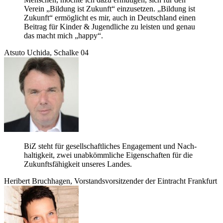
Ver­ein „Bil­dung ist Zukunft“ ein­zu­set­zen. „Bil­dung ist
Zukunft“ ermög­licht es mir, auch in Deutsch­land einen
Bei­trag für Kin­der & Jugend­li­che zu leis­ten und genau
das macht mich „happy“.
Atsuto Uchida, Schalke 04
BiZ steht für gesell­schaft­li­ches Enga­ge­ment und Nach­
hal­tig­keit, zwei unab­kömm­li­che Eigen­schaf­ten für die
Zukunfts­fä­hig­keit unse­res Landes.
Heri­bert Bruch­ha­gen, Vor­stands­vor­sit­zen­der der Ein­tracht Frankfurt