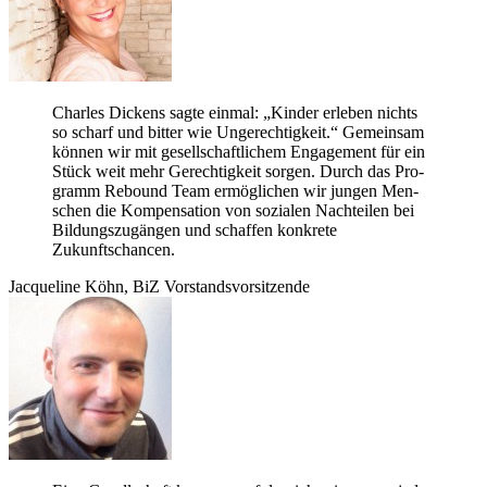
Charles Dickens sagte ein­mal: „Kin­der erle­ben nichts
so scharf und bit­ter wie Unge­rech­tig­keit.“ Gemein­sam
kön­nen wir mit gesell­schaft­li­chem Enga­ge­ment für ein
Stück weit mehr Gerech­tig­keit sor­gen. Durch das Pro­
gramm Rebound Team ermög­li­chen wir jun­gen Men­
schen die Kom­pen­sa­tion von sozia­len Nach­tei­len bei
Bil­dungs­zu­gän­gen und schaf­fen kon­krete
Zukunftschancen.
Jac­que­line Köhn, BiZ Vorstandsvorsitzende