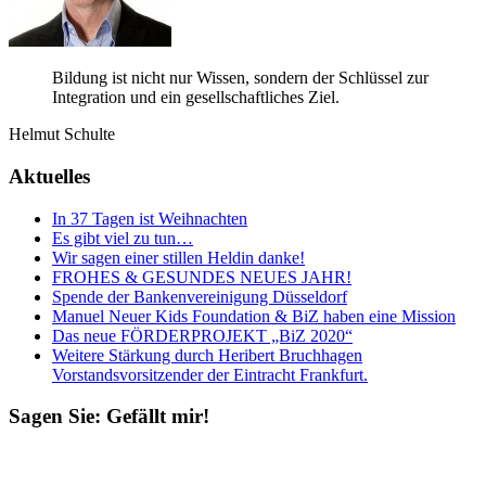
Bil­dung ist nicht nur Wis­sen, son­dern der Schlüs­sel zur
Inte­gra­tion und ein gesell­schaft­li­ches Ziel.
Hel­mut Schulte
Aktuelles
In 37 Tagen ist Weihnachten
Es gibt viel zu tun…
Wir sagen einer stillen Heldin danke!
FROHES
&
GESUNDES
NEUES
JAHR
!
Spende der Bankenvereinigung Düsseldorf
Manuel Neuer Kids Foundation & BiZ haben eine Mission
Das neue
FÖRDERPROJEKT
„BiZ 2020“
Weitere Stärkung durch Heribert Bruchhagen
Vorstandsvorsitzender der Eintracht Frankfurt.
Sagen Sie: Gefällt mir!