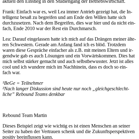
ak­tuell den Ein­stieg in den Stu­di­engang der Betriebswirtschaft.
Frank: Ein­fach war es, weil Lea immer An­trieb ge­zeigt hat, die In­
tel­ligenz besaß zu be­greifen und am Ende den Wil­len hatte sich
durch­zu­setzen. Nach dem Be­greifen, dies war hier und da nicht ein­
fach, Ende 2010 war der Rest ein Durchmarsch.
Lea: Dar­auf ein­ge­lassen hatte ich mich auf das Drän­gen mei­ner älte­
ren Schwes­tern. Gerade am Anfang fand ich es blöd. Trotz­dem
waren diese Ge­spräche ein­facher als z.B. mit mei­nen Eltern und ir­
gendwie gab es auch Lö­sungen und ein Vor­wärts­kommen. Dies hat
mich selbst stär­ker ge­macht und auch selbst­be­wusster. Jetzt ist alles
cool und ich wun­dere mich im Nach­hinein, dass es doch so ein­
fach war.
¹BeGe = Teil­nehmer
²Nach lan­ger Dis­kussion sind heute nur noch „
gleich­ge­schlecht­
liche
” Re­bound Teams denkbar
Rebound Team Martin
Die­ses Bei­spiel zeigt wie wich­tig es ist einen Men­schen an sei­ner
Sei­ter zu haben der Ver­trauen schenk und die Zukunfts­per­spek­ti­ven
posi­tiv be­ein­flussen kann.