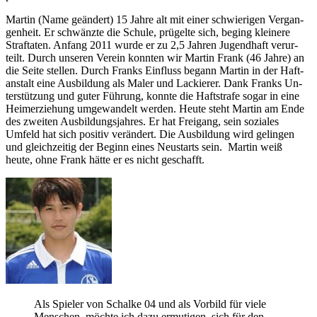
Mar­tin (Name ge­ändert) 15 Jahre alt mit einer schwie­ri­gen Ver­gan­
gen­heit. Er schwänzte die Schule, prü­gelte sich, beging klei­nere
Straf­taten. Anfang 2011 wurde er zu 2,5 Jah­ren Ju­gendhaft ver­ur­
teilt. Durch un­seren Ver­ein konn­ten wir Mar­tin Frank (46 Jahre) an
die Seite stel­len. Durch Franks Ein­fluss begann Mar­tin in der Haft­
an­stalt eine Aus­bildung als Maler und La­ckierer. Dank Franks Un­
ter­stützung und guter Füh­rung, konnte die Haft­strafe sogar in eine
Heim­er­ziehung um­ge­wandelt wer­den. Heute steht Mar­tin am Ende
des zwei­ten Aus­bil­dungs­jahres. Er hat Frei­gang, sein so­ziales
Umfeld hat sich po­sitiv ver­ändert. Die Aus­bildung wird ge­lingen
und gleich­zeitig der Beginn eines Neu­starts sein. Mar­tin weiß
heute, ohne Frank hätte er es nicht geschafft.
Als Spie­ler von Schalke 04 und als Vor­bild für viele
Men­schen, möchte ich dazu ermu­ti­gen, sich für den