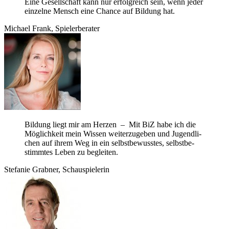
Eine Gesell­schaft kann nur erfolg­reich sein, wenn jeder
ein­zelne Mensch eine Chance auf Bil­dung hat.
Michael Frank, Spielerberater
Bil­dung liegt mir am Her­zen – Mit BiZ habe ich die
Mög­lich­keit mein Wis­sen wei­ter­zu­ge­ben und Jugend­li­
chen auf ihrem Weg in ein selbst­be­wuss­tes, selbst­be­
stimm­tes Leben zu begleiten.
Ste­fa­nie Grab­ner, Schauspielerin